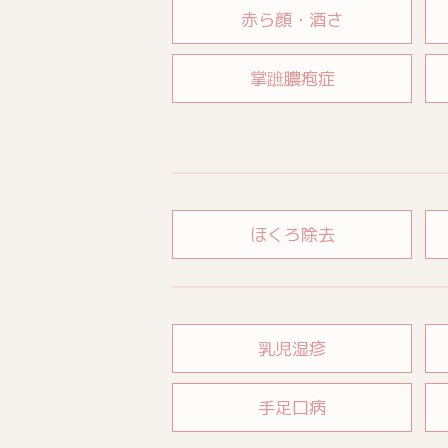
赤ら顔・酒さ
掌蹠膿疱症
ほくろ除去
乳児湿疹
手足口病