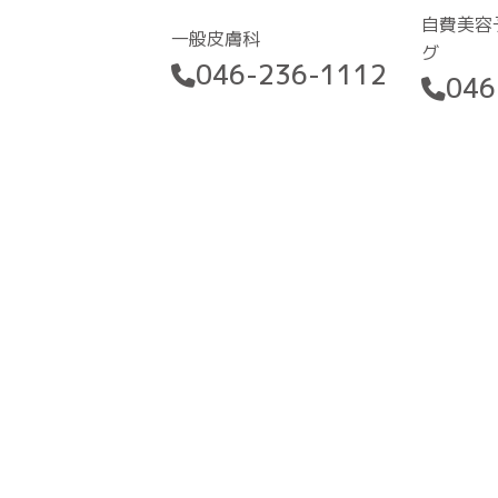
自費美容
一般皮膚科
グ
046-236-1112
046