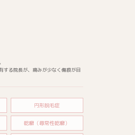
。
有する院長が、痛みが少なく傷痕が目
円形脱毛症
乾癬（尋常性乾癬）