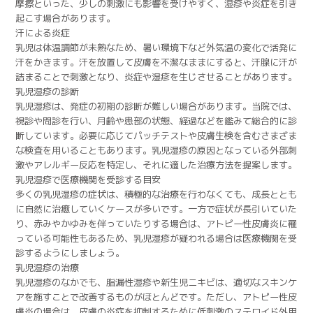
摩擦といった、少しの刺激にも影響を受けやすく、湿疹や炎症を引き
起こす場合があります。
汗による炎症
乳児は体温調節が未熟なため、暑い環境下など外気温の変化で活発に
汗をかきます。汗を放置して皮膚を不潔なままにすると、汗腺に汗が
詰まることで刺激となり、炎症や湿疹を生じさせることがあります。
乳児湿疹の診断
乳児湿疹は、発症の初期の診断が難しい場合があります。当院では、
視診や問診を行い、月齢や患部の状態、経過などを鑑みて総合的に診
断しています。必要に応じてパッチテストや皮膚生検を含むさまざま
な検査を用いることもあります。乳児湿疹の原因となっている外部刺
激やアレルギー反応を特定し、それに適した治療方法を提案します。
乳児湿疹で医療機関を受診する目安
多くの乳児湿疹の症状は、積極的な治療を行わなくても、成長ととも
に自然に治癒していくケースが多いです。一方で症状が長引いていた
り、赤みやかゆみを伴っていたりする場合は、アトピー性皮膚炎に罹
っている可能性もあるため、乳児湿疹が疑われる場合は医療機関を受
診するようにしましょう。
乳児湿疹の治療
乳児湿疹のなかでも、脂漏性湿疹や新生児ニキビは、適切なスキンケ
アを施すことで改善するものがほとんどです。ただし、アトピー性皮
膚炎の場合は、皮膚の炎症を抑制するために低刺激のステロイド外用