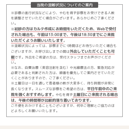
当院の混雑状況についてのご案内
※診療の進行状況などにより、やむを得ず診察をお受けできる人数
を調整させていただく場合がございます。あらかじめご了承くださ
い。
初診の方はカルテ作成にお時間をいただくため、Webで受付
※
された場合も、午前は13:00まで、午後は18:30までにご来院
いただくようお願いいたします
。
※混雑状況によっては、診察までに1時間ほどお待ちいただく場合も
外出していただくことも可
ございますが、お呼び出しまでの間は
能
です。外出をご希望の方は、受付スタッフまでお声がけくださ
い。
※なお、自費治療（美容注射を含む）や光線療法の方、緊急対応が
必要であると判断された方は、順番を優先してご案内させていただ
くことがありますので、ご了承ください。
※土曜日は一日を通して患者様の数が大変多く、待ち時間が非常に
平日午前中のご来
長くなります。スムーズな診察をご希望の方は、
院を強くおすすめします
土曜日にご来院される場合
。やむを得ず
は、午後の時間帯が比較的落ち着いております
。
ご不便をおかけすることもございますが、何卒ご理解とご協力のほ
どよろしくお願いいたします。