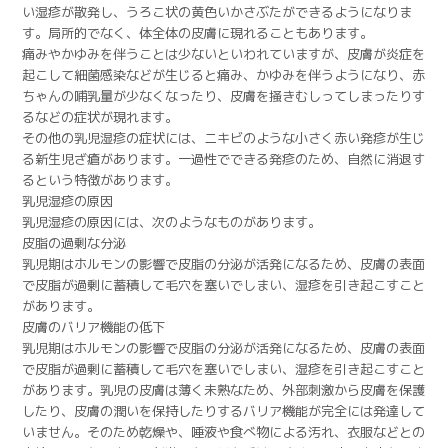
い湿疹が散発し、うろこ状の黄色いかさぶたができるようになりま
す。局所的でなく、体全体の皮膚に現れることもあります。
痛みやかゆみを伴うことは少ないといわれていますが、皮膚が炎症を
起こして細菌感染などが生じると痛み、かゆみを伴うようになり、赤
ちゃんの哺乳量が少なくなったり、皮膚を掻きむしってしまったりす
るなどの症状が現れます。
その他の乳児湿疹の症状には、ニキビのような小さく赤い発疹が生じ
る新生児ざ瘡があります。一過性でできる発疹のため、自然に消退す
るという特徴があります。
乳児湿疹の原因
乳児湿疹の原因には、次のようなものがあります。
皮脂の過剰な分泌
乳児期はホルモンの影響で皮脂の分泌が活発になるため、皮膚の表面
で皮脂が過剰に蓄積して毛穴を塞いでしまい、湿疹を引き起こすこと
があります。
皮膚のバリア機能の低下
乳児期はホルモンの影響で皮脂の分泌が活発になるため、皮膚の表面
で皮脂が過剰に蓄積して毛穴を塞いでしまい、湿疹を引き起こすこと
があります。乳児の皮膚は薄く未熟なため、外部刺激から皮膚を保護
したり、皮膚の潤いを保持したりするバリア機能が完全には発達して
いません。そのため乾燥や、唾液や食べ物による汚れ、衣服などとの