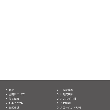
TOP
一般皮膚科
当院について
小児皮膚科
院長紹介
アレルギー科
初めての方へ
予防接種
お知らせ
ナローバンドUVB