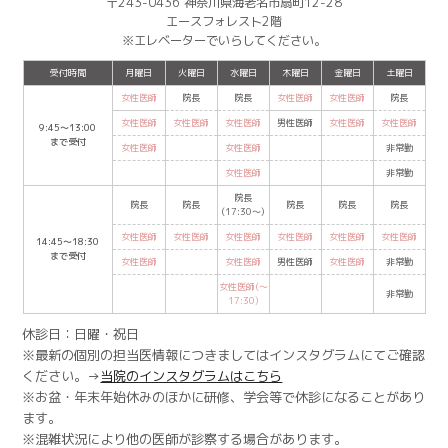
〒243-0436 神奈川県海老名市扇町12-28
エースフォレスト2階
※エレベーターでいらしてください。
受付時間
月曜日
火曜日
水曜日
木曜日
金曜日
土曜日
女性医師
院長
院長
女性医師
女性医師
院長
女性医師
女性医師
女性医師
男性医師
女性医師
女性医師
9:45〜13:00
まで受付
女性医師
女性医師
非常勤
女性医師
非常勤
院長
院長
院長
院長
院長
院長
(17:30〜)
女性医師
女性医師
女性医師
女性医師
女性医師
女性医師
14:45〜18:30
まで受付
女性医師
女性医師
男性医師
女性医師
非常勤
女性医師(〜
非常勤
17:30)
休診日：日曜・祝日
※最新の個別の担当医情報につきましてはインスタグラムにてご確認
ください。→
当院のインスタグラムはこちら
※お盆・年末年始休みのほかに研修、学会等で休診になることがあり
ます。
※混雑状況により他の医師が診察する場合があります。