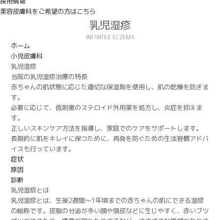
採用情報
美容皮膚科をご希望の方はこちら
乳児湿疹
ホーム
小児皮膚科
乳児湿疹
当院の乳児湿疹治療の特長
赤ちゃんの肌状態に応じた適切な保湿剤を使用し、肌の乾燥を防ぎま
す。
必要に応じて、低刺激のステロイド外用薬を処方し、炎症を抑えま
す。
正しいスキンケア方法を指導し、家庭でのケアをサポートします。
長期的に肌をキレイに保つために、再発を防ぐための生活習慣アドバ
イスも行っています。
症状
原因
診断
乳児湿疹とは
乳児湿疹とは、生後2週間～1年頃までの赤ちゃんの肌にできる湿疹
の総称です。皮脂の分泌が多い顔や頭皮などに生じやすく、赤いブツ