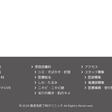
科
美容皮膚科
アクセス
科
シミ・そばかす・肝斑
スタッフ募集
ー科
医療脱毛
医師募集
しわ・たるみ
看護師募集
ドUVB
ニキビ・ニキビ跡
医療事務・受付
毛穴の開き・肌のキメ
© 2026 海老名皮フ科クリニック All Rights Reserved.