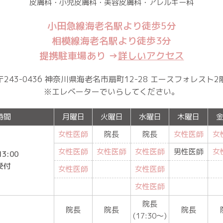
皮膚科・小児皮膚科・美容皮膚科・アレルギー科
小田急線海老名駅より徒歩5分
相模線海老名駅より徒歩3分
提携駐車場あり →
詳しいアクセス
〒243-0436 神奈川県海老名市扇町12-28
エースフォレスト2
※エレベーターでいらしてください。
時間
月曜日
火曜日
水曜日
木曜日
女性医師
院長
院長
女性医師
女
女性医師
女性医師
女性医師
男性医師
女
13:00
受付
女性医師
女性医師
女性医師
院長
院長
院長
院長
(17:30〜)