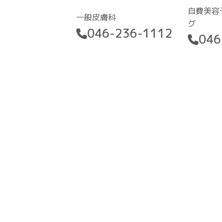
自費美容
一般皮膚科
グ
046-236-1112
046