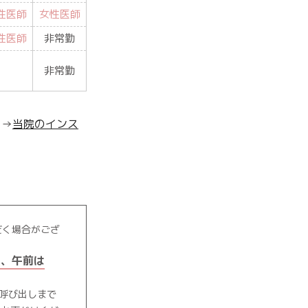
性医師
女性医師
性医師
非常勤
非常勤
。→
当院のインス
だく場合がござ
も、午前は
呼び出しまで