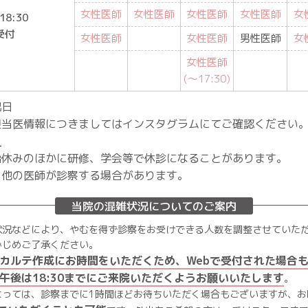
女性医師
女性医師
女性医師
女性医師
女
18:30
受付
女性医師
女性医師
男性医師
女
女性医師
(〜17:30)
祝日
担当医情報につきましてはインスタグラムにてご確認ください
ら
始休みのほかに研修、学会等で休診になることがあります。
り他の医師が診察する場合があります。
当院の混雑状況についてのご案内
状況などにより、やむを得ず診察をお受けできる人数を調整させていた
かじめご了承ください。
カルテ作成にお時間をいただくため、Webで受付された場合
で、午後は18:30までにご来院いただくようお願いいたします
。
よっては、診察までに1時間ほどお待ちいただく場合もございますが、お