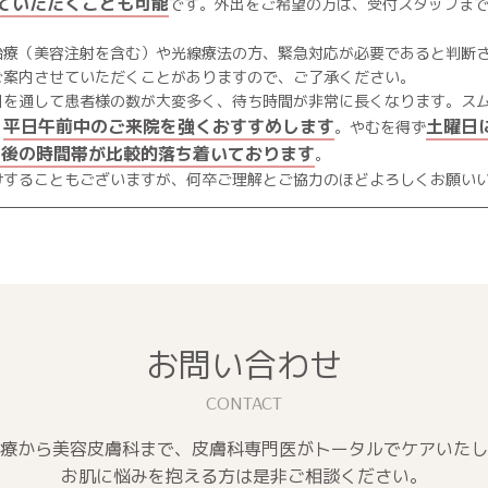
ていただくことも可能
です。外出をご希望の方は、受付スタッフま
治療（美容注射を含む）や光線療法の方、緊急対応が必要であると判断
ご案内させていただくことがありますので、ご了承ください。
日を通して患者様の数が大変多く、待ち時間が非常に長くなります。ス
平日午前中のご来院を強くおすすめします
土曜日
、
。やむを得ず
午後の時間帯が比較的落ち着いております
。
けすることもございますが、何卒ご理解とご協力のほどよろしくお願い
お問い合わせ
療から美容皮膚科まで、
皮膚科専門医がトータルでケアいたし
お肌に悩みを抱える方は是非ご相談ください。