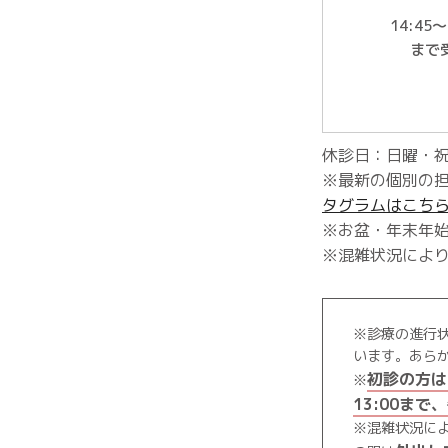
14:45〜
まで
休診日：日曜・
※最新の個別の
タグラムはこち
※お盆・年末年
※混雑状況によ
※診療の進行
います。あら
初診の方は
※
13:00ま
※混雑状況に