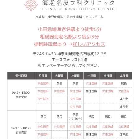
皮膚科・小児皮膚科・美容皮膚科・アレルギー科
小田急線海老名駅より徒歩5分
相模線海老名駅より徒歩3分
提携駐車場あり →
詳しいアクセス
〒243-0436 神奈川県海老名市扇町12-28
エースフォレスト2階
※エレベーターでいらしてください。
受付時間
月曜日
火曜日
水曜日
木曜日
金曜日
土曜日
女性医師
院長
院長
女性医師
女性医師
院長
女性医師
女性医師
女性医師
男性医師
女性医師
女性医師
9:45〜13:00
まで受付
女性医師
女性医師
非常勤
女性医師
非常勤
院長
院長
院長
院長
院長
院長
(17:30〜)
女性医師
女性医師
女性医師
女性医師
女性医師
女性医師
14:45〜18:30
まで受付
女性医師
女性医師
男性医師
女性医師
非常勤