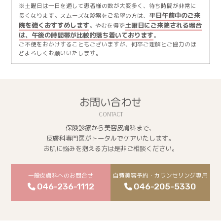
※土曜日は一日を通して患者様の数が大変多く、待ち時間が非常に
平日午前中のご来
長くなります。スムーズな診察をご希望の方は、
院を強くおすすめします
土曜日にご来院される場合
。やむを得ず
は、午後の時間帯が比較的落ち着いております
。
ご不便をおかけすることもございますが、何卒ご理解とご協力のほ
どよろしくお願いいたします。
お問い合わせ
保険診療から美容皮膚科まで、
皮膚科専門医がトータルでケアいたします。
お肌に悩みを抱える方は是非ご相談ください。
一般皮膚科へのお問合せ
自費美容予約・カウンセリング専用
046-236-1112
046-205-5330