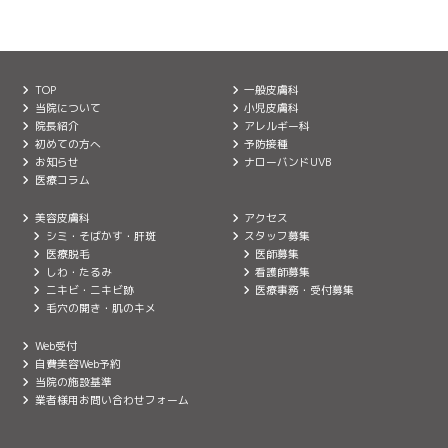
TOP
一般皮膚科
当院について
小児皮膚科
院長紹介
アレルギー科
初めての方へ
予防接種
お知らせ
ナローバンドUVB
医療コラム
美容皮膚科
アクセス
シミ・そばかす・肝斑
スタッフ募集
医療脱毛
医師募集
しわ・たるみ
看護師募集
ニキビ・ニキビ跡
医療事務・受付募集
毛穴の開き・肌のキメ
Web受付
自費美容Web予約
当院の施設基準
業者様用お問い合わせフォーム