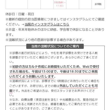
女性医師(〜
非常勤
17:30)
休診日：日曜・祝日
※最新の個別の担当医情報につきましてはインスタグラムにてご確認
ください。→
当院のインスタグラムはこちら
※お盆・年末年始休みのほかに研修、学会等で休診になることがあり
ます。
※混雑状況により他の医師が診察する場合があります。
当院の混雑状況についてのご案内
※診療の進行状況などにより、やむを得ず診察をお受けできる人数
を調整させていただく場合がございます。あらかじめご了承くださ
い。
初診の方はカルテ作成にお時間をいただくため、Webで受付
※
された場合も、午前は13:00まで、午後は18:30までにご来院
いただくようお願いいたします
。
※混雑状況によっては、診察までに1時間ほどお待ちいただく場合も
外出していただくことも可
ございますが、お呼び出しまでの間は
能
です。外出をご希望の方は、受付スタッフまでお声がけくださ
い。
※なお、自費治療（美容注射を含む）や光線療法の方、緊急対応が
必要であると判断された方は、順番を優先してご案内させていただ
くことがありますので、ご了承ください。